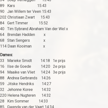
89 Kars 15:43
90 Jan Willem ter Veen 15:43
202 Christiaan Zwart 15:43
84 Gert Timmer 15:52
40 Tim Sybrand Abraham Van der Wel x
64 Brendan Hadden x
68 Stan Sengers x
114 Daan Kooiman x
Dames:
33 Marieke Smidt 14:18 1e prijs
16 Ilse de Goede 14:20 2e prijs
94 Maaike van Vliet 14:24 3e prijs
88 Andrea Gerbrands 14:26
59 Jitske Hendriks 14:27
32 Jehonne Koree 14:32
220 Helena Nugteren 14:32
28 Kim Sommer 14:33
85 Gwenda van der Vaart 14:34