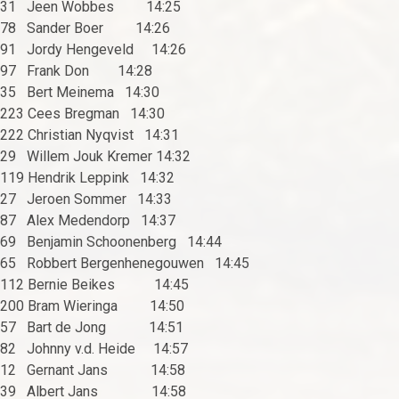
31 Jeen Wobbes 14:25
78 Sander Boer 14:26
91 Jordy Hengeveld 14:26
97 Frank Don 14:28
35 Bert Meinema 14:30
223 Cees Bregman 14:30
222 Christian Nyqvist 14:31
29 Willem Jouk Kremer 14:32
119 Hendrik Leppink 14:32
27 Jeroen Sommer 14:33
87 Alex Medendorp 14:37
69 Benjamin Schoonenberg 14:44
65 Robbert Bergenhenegouwen 14:45
112 Bernie Beikes 14:45
200 Bram Wieringa 14:50
57 Bart de Jong 14:51
82 Johnny v.d. Heide 14:57
12 Gernant Jans 14:58
39 Albert Jans 14:58