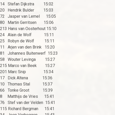
14 Stefan Dijkstra 15:02
20 Hendrik Bulder 15:03
72 Jasper van Lemel 15:05
80 Martin Gerritsen 15:06
213 Hans van Oosterhout 15:10
24 Alain de Wolf 15:11
25 Robyn de Wolf 15:11
11 Arjen van den Brink 15:20
81 Johannes Buitenwerf 15:23
58 Wouter Levinga 15:27
215 Marco van Beek 15:27
201 Marc Snip 15:34
17 Dick Altena 15:36
10 Thomas Stal 15:37
66 Tonke Groot 15:39
8 Matthijs de Vries 15:41
76 Stef van der Velden 15:41
115 Richard Bergman 15:41
34 Joep Verheggen 15:43